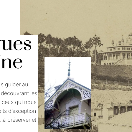
ques
ne​
us guider au
 découvrant les
rt ceux qui nous
oits d’exception
……à préserver et