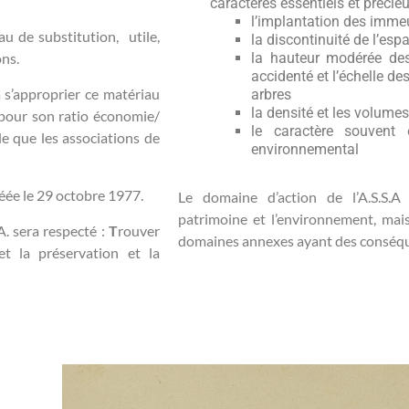
caractères essentiels et précieu
l’implantation des imme
u de substitution, utile,
la discontinuité de l’es
ns.
la hauteur modérée de
accidenté et l’échelle de
 s’approprier ce matériau
arbres
la densité et les volume
é pour son ratio économie/
le caractère souvent o
de que les associations de
environnemental
créée le 29 octobre 1977.
Le domaine d’action de l’A.S.S.A 
patrimoine et l’environnement, mai
A. sera respecté :
T
rouver
domaines annexes ayant des conséque
et la préservation et la