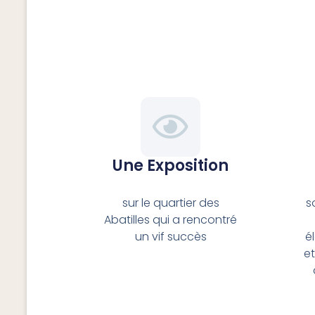
Une Exposition
sur le quartier des
s
Abatilles qui a rencontré
un vif succès
é
et