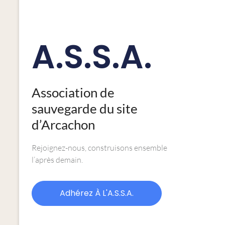
A.S.S.A.
Association de
sauvegarde du site
d’Arcachon
Rejoignez-nous, construisons ensemble
l’après demain.
Adhérez À L'A.S.S.A.