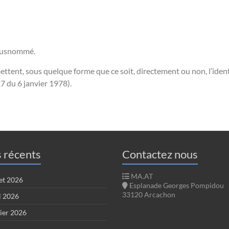
e susnommé.
mettent, sous quelque forme que ce soit, directement ou non, l’ide
-17 du 6 janvier 1978).
s récents
Contactez nous
MA.AT
let 2026
Esplanade Georges Pompidou
33120 Arcachon
l 2026
ier 2026