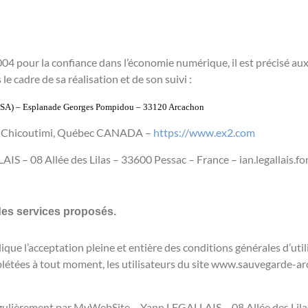
 2004 pour la confiance dans l’économie numérique, il est précisé a
le cadre de sa réalisation et de son suivi :
SSA) –
Esplanade Georges Pompidou –
33120 Arcachon
2 Chicoutimi, Québec CANADA –
https://www.ex2.com
S – 08 Allée des Lilas – 33600 Pessac – France – ian.legallais.
 des services proposés.
que l’acceptation pleine et entière des conditions générales d’util
plétées à tout moment, les utilisateurs du site www.sauvegarde-ar
égulièrement par MyWebSite – Yann LEGALLAIS – 08 Allée des Lila