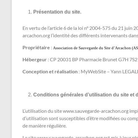
Présentation du site.
En vertu de l’article 6 de la loi n° 2004-575 du 21 juin
arcachon.org l’identité des différents intervenants dans 
Propriétaire
:
Association de Sauvegarde du Site d’Arcachon (A
Hébergeur
: CP 20031 BP Pharmacie Brunet G7H 7S
Conception et réalisation
: MyWebSite – Yann LEGALLAI
Conditions générales d’utilisation du site et
L’utilisation du site www.sauvegarde-arcachon.org impli
d’utilisation sont susceptibles d’être modifiées ou com
de manière régulière.
Le site www.sauvegarde-arcachon.org est mis à jour r