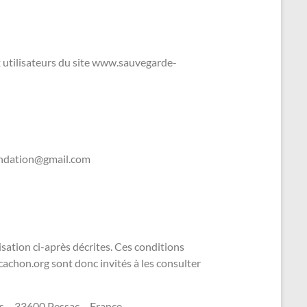
ux utilisateurs du site www.sauvegarde-
fondation@gmail.com
isation ci-après décrites. Ces conditions
cachon.org sont donc invités à les consulter
s – 33600 Pessac – France –