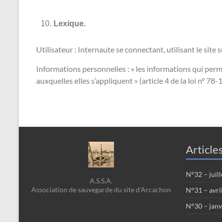
Lexique.
Utilisateur : Internaute se connectant, utilisant le sit
Informations personnelles : « les informations qui per
auxquelles elles s’appliquent » (article 4 de la loi n° 78
Article
N°32 – juil
A.S.S.A.
Association de sauvegarde du site d’Arcachon
N°31 – avri
N°30 – janv